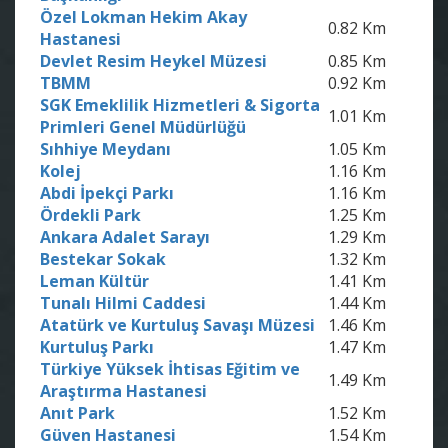
Özel Lokman Hekim Akay
0.82 Km
Hastanesi
Devlet Resim Heykel Müzesi
0.85 Km
TBMM
0.92 Km
SGK Emeklilik Hizmetleri & Sigorta
1.01 Km
Primleri Genel Müdürlüğü
Sıhhiye Meydanı
1.05 Km
Kolej
1.16 Km
Abdi İpekçi Parkı
1.16 Km
Ördekli Park
1.25 Km
Ankara Adalet Sarayı
1.29 Km
Bestekar Sokak
1.32 Km
Leman Kültür
1.41 Km
Tunalı Hilmi Caddesi
1.44 Km
Atatürk ve Kurtuluş Savaşı Müzesi
1.46 Km
Kurtuluş Parkı
1.47 Km
Türkiye Yüksek İhtisas Eğitim ve
1.49 Km
Araştırma Hastanesi
Anıt Park
1.52 Km
Güven Hastanesi
1.54 Km