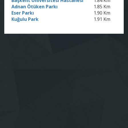
Başkent Üniversitesi Hastanesi
1.84 Km
Adnan Ötüken Parkı
1.85 Km
Eser Parkı
1.90 Km
Kuğulu Park
1.91 Km