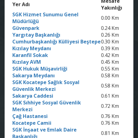
Mesafe
Yer Adı
Yakınlığı
SGK Hizmet Sunumu Genel
0.00 Km
Müdürlüğü
Güvenpark
0.24 Km
Yargıtay Başkanlığı
0.26 Km
Cumhurbaşkanlığı Külliyesi Beştepe
0.30 Km
Kızılay Meydanı
0.39 Km
Karanfil Sokak
0.42 Km
Kızılay AVM
0.45 Km
SGK Hukuk Müşavirliği
0.55 Km
Sakarya Meydanı
0.58 Km
SGK Kocatepe Sağlık Sosyal
0.58 Km
Güvenlik Merkezi
Sakarya Caddesi
0.61 Km
SGK Sıhhiye Sosyal Güvenlik
0.72 Km
Merkezi
Çağ Hastanesi
0.76 Km
Kocatepe Camii
0.76 Km
SGK İnşaat ve Emlak Daire
0.81 Km
Başkanlığı