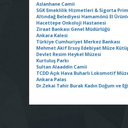
Aslanhane Camii
SGK Emeklilik Hizmetleri & Sigorta Pri
Altındağ Belediyesi Hamamönü El Ürünle
Hacettepe Onkoloji Hastanesi
Ziraat Bankası Genel Müdürlüğü
Ankara Kalesi
Türkiye Cumhuriyet Merkez Bankası
Mehmet Akif Ersoy Edebiyat Müze Kütü
Devlet Resim Heykel Müzesi
Kurtuluş Parkı
Sultan Alaaddin Camii
TCDD Açık Hava Buharlı Lokomotif Müz
Ankara Palas
Dr.Zekai Tahir Burak Kadın Doğum ve Eğ