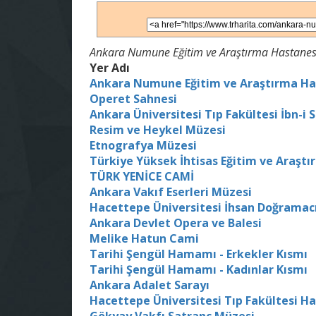
Ankara Numune Eğitim ve Araştırma Hastanesi
Yer Adı
Ankara Numune Eğitim ve Araştırma Ha
Operet Sahnesi
Ankara Üniversitesi Tıp Fakültesi İbn-i 
Resim ve Heykel Müzesi
Etnografya Müzesi
Türkiye Yüksek İhtisas Eğitim ve Araşt
TÜRK YENİCE CAMİ
Ankara Vakıf Eserleri Müzesi
Hacettepe Üniversitesi İhsan Doğramac
Ankara Devlet Opera ve Balesi
Melike Hatun Cami
Tarihi Şengül Hamamı - Erkekler Kısmı
Tarihi Şengül Hamamı - Kadınlar Kısmı
Ankara Adalet Sarayı
Hacettepe Üniversitesi Tıp Fakültesi H