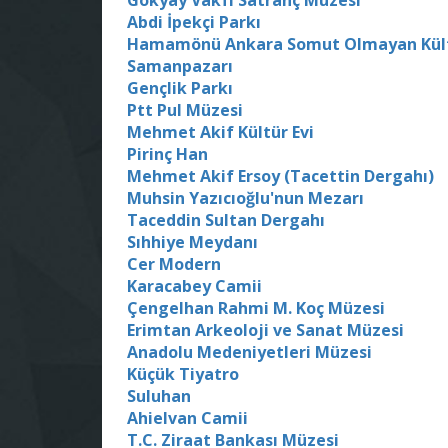
Gökyay Vakfı Satranç Müzesi
Abdi İpekçi Parkı
Hamamönü Ankara Somut Olmayan Kült
Samanpazarı
Gençlik Parkı
Ptt Pul Müzesi
Mehmet Akif Kültür Evi
Pirinç Han
Mehmet Akif Ersoy (Tacettin Dergahı)
Muhsin Yazıcıoğlu'nun Mezarı
Taceddin Sultan Dergahı
Sıhhiye Meydanı
Cer Modern
Karacabey Camii
Çengelhan Rahmi M. Koç Müzesi
Erimtan Arkeoloji ve Sanat Müzesi
Anadolu Medeniyetleri Müzesi
Küçük Tiyatro
Suluhan
Ahielvan Camii
T.C. Ziraat Bankası Müzesi