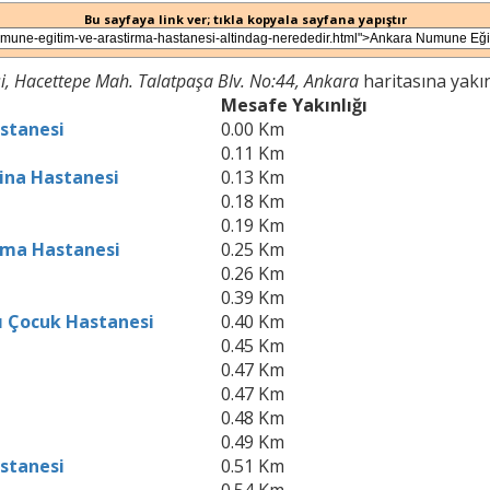
Bu sayfaya link ver; tıkla kopyala sayfana yapıştır
, Hacettepe Mah. Talatpaşa Blv. No:44, Ankara
haritasına yakın
Mesafe Yakınlığı
stanesi
0.00 Km
0.11 Km
Sina Hastanesi
0.13 Km
0.18 Km
0.19 Km
ırma Hastanesi
0.25 Km
0.26 Km
0.39 Km
ı Çocuk Hastanesi
0.40 Km
0.45 Km
0.47 Km
0.47 Km
0.48 Km
0.49 Km
astanesi
0.51 Km