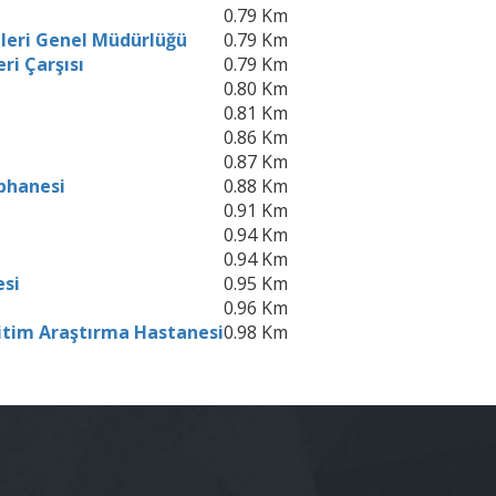
0.79 Km
mleri Genel Müdürlüğü
0.79 Km
ri Çarşısı
0.79 Km
0.80 Km
0.81 Km
0.86 Km
0.87 Km
phanesi
0.88 Km
0.91 Km
0.94 Km
0.94 Km
esi
0.95 Km
0.96 Km
itim Araştırma Hastanesi
0.98 Km