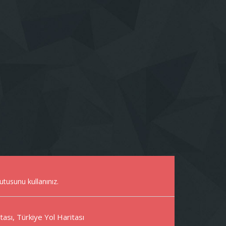
utusunu kullanınız.
itası, Türkiye Yol Haritası