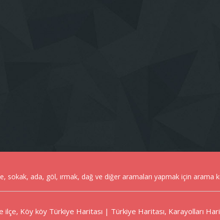
le, sokak, ada, göl, ırmak, dağ ve diğer aramaları yapmak için arama k
İlçe ilçe, Köy köy Türkiye Haritası | Türkiye Haritası, Karayolları Har