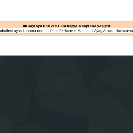
Bu sayfaya link ver; tıkla kopyala sayfana yapıştır