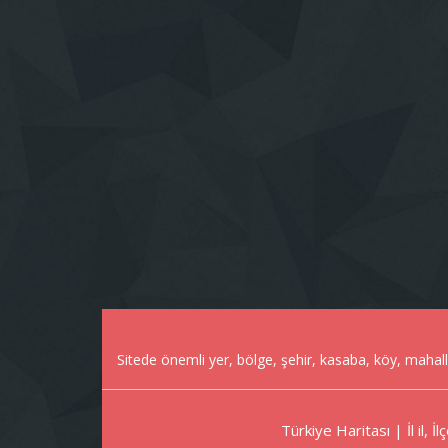
Sitede önemli yer, bölge, şehir, kasaba, köy, mahal
Türkiye Haritası
| İl il, 